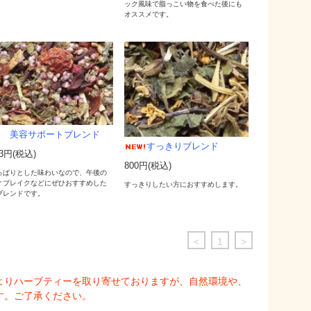
。
ック風味で脂っこい物を食べた後にも
オススメです。
美容サポートブレンド
すっきりブレンド
43円(税込)
800円(税込)
っぱりとした味わいなので、午後の
ィブレイクなどにぜひおすすめした
すっきりしたい方におすすめします。
ブレンドです。
<
1
>
よりハーブティーを取り寄せておりますが、自然環境や、
す。ご了承ください。