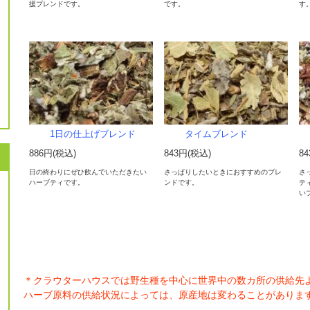
援ブレンドです。
です。
す
1日の仕上げブレンド
タイムブレンド
886円(税込)
843円(税込)
8
日の終わりにぜひ飲んでいただきたい
さっぱりしたいときにおすすめのブレ
さ
ハーブティです。
ンドです。
テ
い
＊クラウターハウスでは野生種を中心に世界中の数カ所の供給先
ハーブ原料の供給状況によっては、原産地は変わることがありま