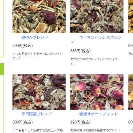
健やかブレンド
ウーマンバランスブレン
ド
800円(税込)
8
886円(税込)
いつも元気で！をテーマにブレンドし
方
ました。
女性のためのブレンドハーブティで
す。
毎日応援ブレンド
健康サポートブレンド
800円(税込)
928円(税込)
8
いつも若々しく活動するあなたへの応
女性の毎日の健康を応援するブレンド
一