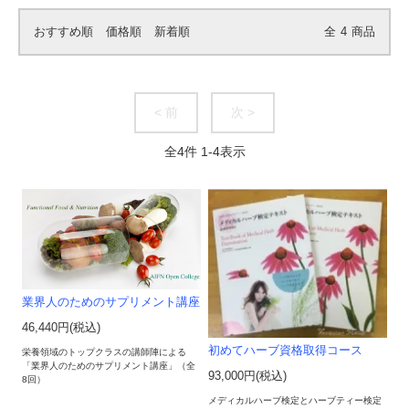
おすすめ順
価格順
新着順
全
4
商品
< 前
次 >
全
4
件
1
-
4
表示
業界人のためのサプリメント講座
46,440円(税込)
初めてハーブ資格取得コース
栄養領域のトップクラスの講師陣による
「業界人のためのサプリメント講座」（全
93,000円(税込)
8回）
メディカルハーブ検定とハーブティー検定