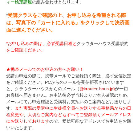
ィー検定講座
の組み合わせとなります。
受講クラスをご確認の上、お申し込みを希望される際
*
は、写真下の「カートに入れる」をクリックして決済画
面に進んでください。
*お申し込みの際は、必ず受講日程と
クラウターハウス受講規約
をご確認ください。
★携帯メールでのお申込の方へお願い！
受講お申込の際に、携帯メールでご登録頂く際は、必ず受信設定
をご確認ください。PCからのメールを受信拒否されています
と、クラウターハウスからのメール（
@krauter-haus.jp)
が一切
お客様へ届きません。お申込後必ず当校よりご本人確認のため、
メールにてお申込確認と受講料お支払いのご案内などお送りしま
す。
また実際の受講中に生徒様全員へお送りする事務局からの日
程変更や、大切なご案内などもすべてご登録頂くメールアドレス
にお送りしております
ので、受信可能なアドレスでお申込をお願
いいたします。