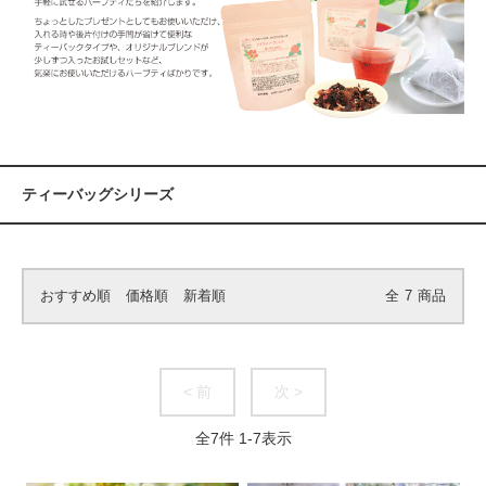
ティーバッグシリーズ
おすすめ順
価格順
新着順
全
7
商品
< 前
次 >
全
7
件
1
-
7
表示