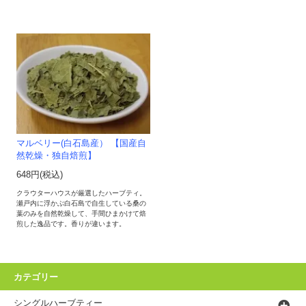
マルベリー(白石島産） 【国産自
然乾燥・独自焙煎】
648円(税込)
クラウターハウスが厳選したハーブティ。
瀬戸内に浮かぶ白石島で自生している桑の
葉のみを自然乾燥して、手間ひまかけて焙
煎した逸品です。香りが違います。
カテゴリー
シングルハーブティー