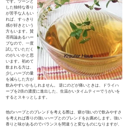
です。ツーンと
した独特な香り
が苦手な人もい
れば、すっきり
感が好きという
方もいます。賛
否両論あるハー
ブなので、一度
試していただく
のがいいかと思
います。初めて
飲まれる方は、
少しハーブの量
を減らした方が
飲みやすいかもしれません。 逆にのどが痛いときは、ドライハ
ーブを2倍の濃度に進出した、生温かいタイムティーでうがいを
するとスキッとします。
他のハーブとのブレンドを考える際は、癖が強いので飲みやすさ
を考えれば香りの強いハーブとのブレンドをお薦めします。強い
香りと味があるのでバランスを間違うと変なものになりますが、