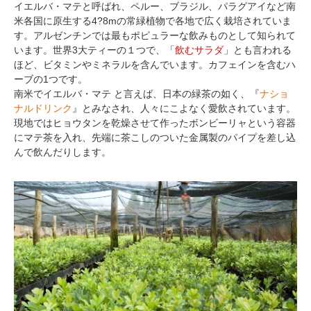
イエルバ・マテと呼ばれ、ペルー、ブラジル、パラグアイなど南
米各国に原生する4?8mの常緑植物で各地で広く栽培されていま
す。アルゼンチンでは最もポピュラーな飲みものとして知られて
います。世界3大ティーの１つで、「
飲むサラダ
」とも言われる
ほど、ビタミンやミネラルを含んでいます。カフェインを含むハ
ーブの1つです。
南米でイエルバ・マテ と言えば、日本の緑茶の如く、『
ナショ
ナルドリンク
』とみなされ、人々にこよなく愛飲されています。
現地ではヒョウタンを乾燥させて作ったボンビーリャという容器
にマテ茶を入れ、先端に茶こしのついた金属製のパイプを差し込
んで飲んだりします。