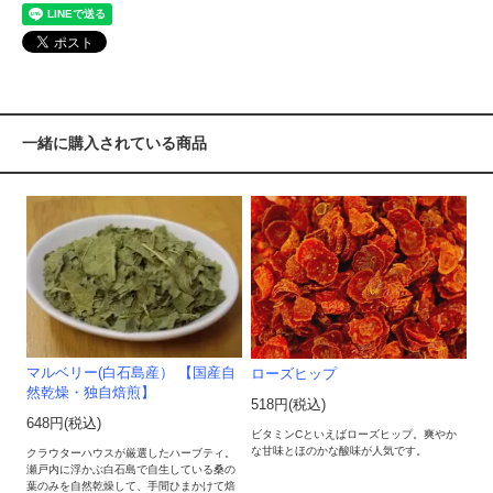
一緒に購入されている商品
マルベリー(白石島産） 【国産自
ローズヒップ
然乾燥・独自焙煎】
518円(税込)
648円(税込)
ビタミンCといえばローズヒップ。爽やか
な甘味とほのかな酸味が人気です。
クラウターハウスが厳選したハーブティ。
瀬戸内に浮かぶ白石島で自生している桑の
葉のみを自然乾燥して、手間ひまかけて焙