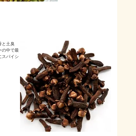
香と土臭
ーの中で最
にスパイシ