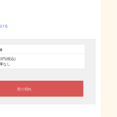
続ける
0g
53円(税込)
庫なし