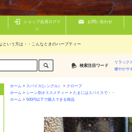
ショップ会員ログイ
お問い合わせ
ン
なという方は・・こんなときのハーブティー
リラック
検索注目ワード
健やかサ
ホーム
>
スパイス(シングル）
>
クローブ
ホーム
>
シーン別オススメティー
>
たまにはスパイスで・・
ホーム
>
500円以下で購入できる商品