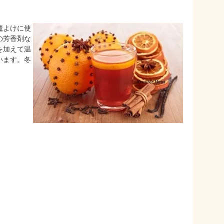
魔よけに使
の芳香剤な
を加えて温
います。冬