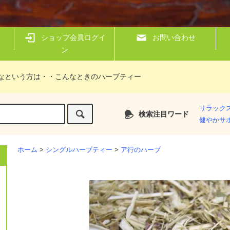
ショップ会員ログイ
お問い合わせ
ン
なという方は・・こんなときのハーブティー
リラック
検索注目ワード
健やかサ
ホーム
>
シングルハーブティー
>
ア行のハーブ