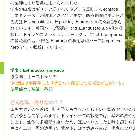
の医師により活発に用いられました。
学名の由来はギリシア語でハリネズミを意味するechinos
〔エキノース〕が語源とされています。医療用途に用いられ
るのは E. angustifolia、E.pallida、E.purpurea の3種に限ら
れています。英国ハーブ薬局方では E.angustifolia の根を収
載し、ドイツのコミッション E モノグラフでは E.purpurea
の開花期の地 上部と E.pallida の根を承認ハーブ(approved
herb)として収載しています。
学名：Echinacea purpurea
原産国：オーストラリア
*原産国は季節等により予告なく変更になる場合がございます
使用部位：葉部・茎部
どんな味・香りなの？？
エキナセアのお茶は、味も香りもサッパリしていて飲みやすいの
のお茶として楽しめます。ドライハーブの状態では、草木の爽や
します。全体に多糖類を含むため、ほんのりとした甘味も感じら
色はイエロー系の透明で、葉が多いほど赤みを帯び、橙色になり