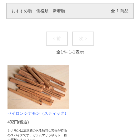
おすすめ順
価格順
新着順
全
1
商品
< 前
次 >
全
1
件
1
-
1
表示
セイロンシナモン（スティック）
432円(税込)
シナモンは清涼感のある独特な芳香が特徴
のスパイスです。ガラムマサラやカレー粉
の原料にもなります。