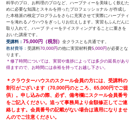
科学のプロ、お料理のプロなど、ハーブティーを美味しく飲むた
めに必要な知識とスキルを持ったプロフェッショナル が作成し
た本格派の検定プログラムをさらに充実させて実際にハーブティ
ーを淹れるノウハウをぎっしりお伝えします。実習もふんだんに
取り入れて、ハーブ ティーをテイスティングすることに重きを
おいた講座です。
75,000円（税別）
受講料：
全クラスとも共通です。
教材費等：
受講料
70,000円
の他に実習材料費
5,000円
が必要とな
ります。
＊修了時間については、実習や進捗によっては多少の延長があり
得ますので、お時間には余裕を持ってお越し下さい。
＊クラウターハウスのスクール会員の方には、受講料の
割引がございます（70,000円のところ、65,000円でご提
供）。申し込みの際、必ず、備考欄にスクール会員番号
をご記入ください。追って事務局より金額修正してご連
絡します。会員番号の記載がない場合は適用になりませ
んのでご注意ください。