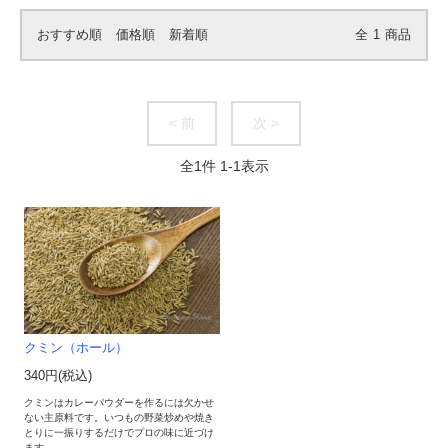
おすすめ順
価格順
新着順
全
1
商品
< 前
次 >
全
1
件
1
-
1
表示
クミン（ホール）
340円(税込)
クミンはカレーパウダーを作るには欠かせ
ない主原料です。いつもの野菜炒めや焼き
とりに一振りするだけでプロの味に近づけ
ます。