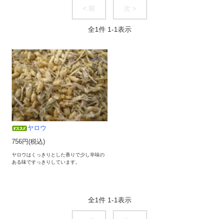
< 前
次 >
全
1
件
1
-
1
表示
ヤロウ
756円(税込)
ヤロウはくっきりとした香りで少し辛味の
ある味ですっきりしています。
全
1
件
1
-
1
表示